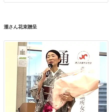
瀧さん花束贈呈