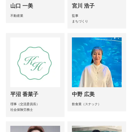
山口 一美
宮川 浩子
不動産業
監事
まちづくり
平沼 香菜子
中野 広美
理事（交流委員長）
飲食業（スナック）
社会保険労務士