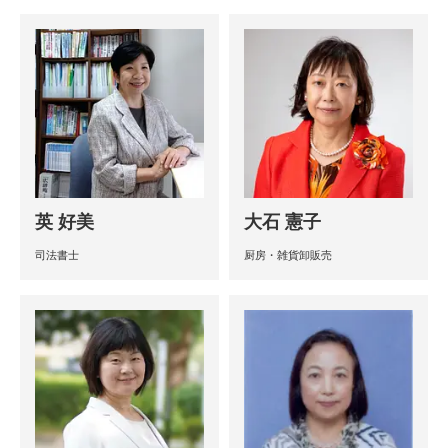
英 好美
大石 憲子
司法書士
厨房・雑貨卸販売