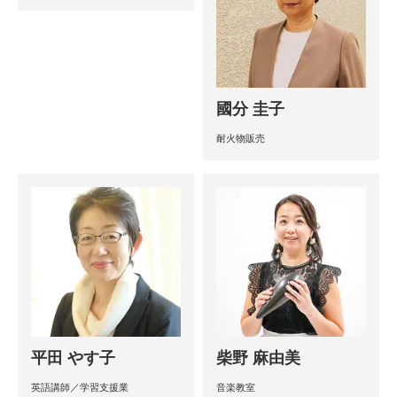
國分 圭子
耐火物販売
平田 やす子
柴野 麻由美
英語講師／学習支援業
音楽教室