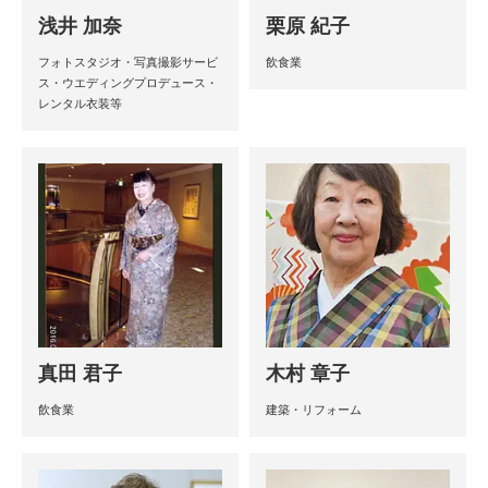
浅井 加奈
栗原 紀子
フォトスタジオ・写真撮影サービ
飲食業
ス・ウエディングプロデュース・
レンタル衣装等
真田 君子
木村 章子
飲食業
建築・リフォーム