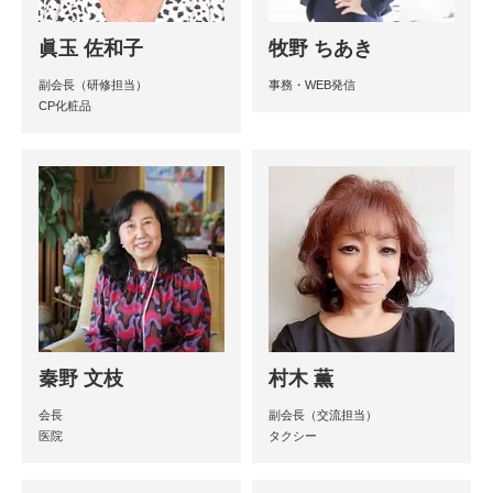
眞玉 佐和子
牧野 ちあき
副会長（研修担当）
事務・WEB発信
CP化粧品
秦野 文枝
村木 薫
会長
副会長（交流担当）
医院
タクシー