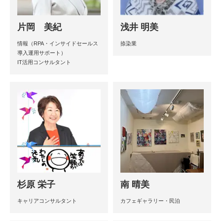
片岡 美紀
浅井 明美
情報（RPA・インサイドセールス
捺染業
導入運用サポート）
IT活用コンサルタント
杉原 栄子
南 晴美
キャリアコンサルタント
カフェギャラリー・民泊