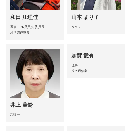
和田 江理佳
山本 まり子
理事・PR委員会 委員長
タクシー
終活関連事業
加賀 愛有
理事
放送通信業
井上 美鈴
税理士