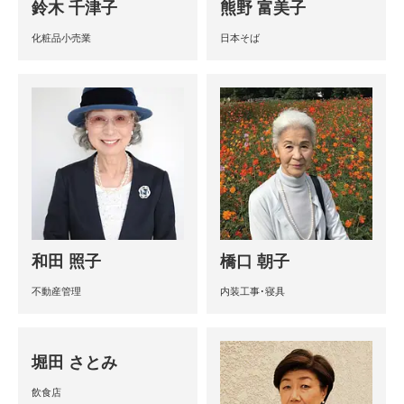
鈴木 千津子
熊野 富美子
化粧品小売業
日本そば
和田 照子
橋口 朝子
不動産管理
内装工事･寝具
堀田 さとみ
飲食店