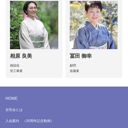
相原 良美
冨田 御幸
相談役
顧問
管工事業
造園業
HOME
女性会とは
入会案内 （30周年記念動画）