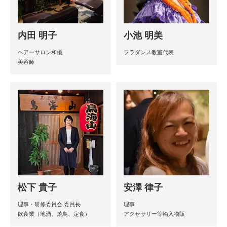
内田 明子
小池 明美
ヘアーサロン和優
フラダンス教室代表
美容師
松下 貴子
安澤 律子
理事・研修委員会 委員長
理事
飲食業（地酒、焼鳥、定食）
アクセサリー等輸入物販